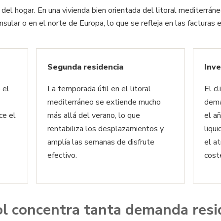
del hogar. En una vivienda bien orientada del litoral mediterrán
sular o en el norte de Europa, lo que se refleja en las facturas e
Segunda residencia
Inve
 el
La temporada útil en el litoral
El c
mediterráneo se extiende mucho
dema
ce el
más allá del verano, lo que
el añ
rentabiliza los desplazamientos y
liqu
amplía las semanas de disfrute
el a
efectivo.
cost
ol concentra tanta demanda resid