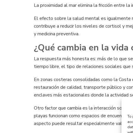
La proximidad al mar elimina la fricción entre la
El efecto sobre la salud mental es igualmente re
contribuye a reducir los niveles de cortisol y m
y medicina preventiva.
¿Qué cambia en la vida 
La respuesta más honesta es: más de lo que se e
tiempo libre, el tipo de relaciones sociales que 
En zonas costeras consolidadas como la Costa d
restauración de calidad, transporte público y c
enclaves más estacionales donde la actividad se
Otro factor que cambia es la interacción social.
playas funcionan como espacios de encuentro na
To 
acc
aspecto puede resultar especialmente valioso.
dat
wit