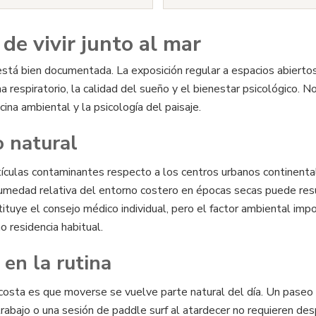
 de vivir junto al mar
 está bien documentada. La exposición regular a espacios abiertos
respiratorio, la calidad del sueño y el bienestar psicológico. No
na ambiental y la psicología del paisaje.
o natural
tículas contaminantes respecto a los centros urbanos continenta
 humedad relativa del entorno costero en épocas secas puede res
ituye el consejo médico individual, pero el factor ambiental im
o residencia habitual.
 en la rutina
costa es que moverse se vuelve parte natural del día. Un paseo po
trabajo o una sesión de paddle surf al atardecer no requieren des