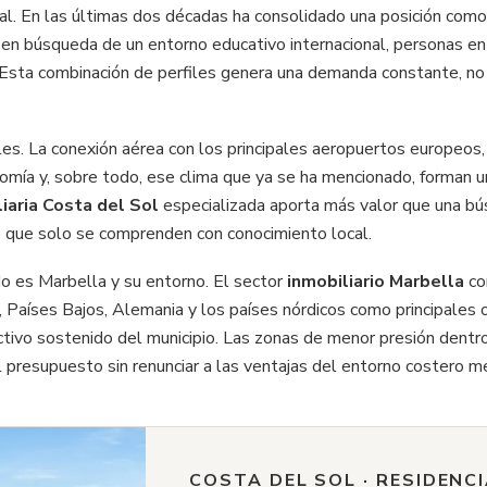
nal. En las últimas dos décadas ha consolidado una posición com
s en búsqueda de un entorno educativo internacional, personas e
 Esta combinación de perfiles genera una demanda constante, no 
. La conexión aérea con los principales aeropuertos europeos, la
onomía y, sobre todo, ese clima que ya se ha mencionado, forman un 
iaria Costa del Sol
especializada aporta más valor que una bú
uso que solo se comprenden con conocimiento local.
 es Marbella y su entorno. El sector
inmobiliario Marbella
co
Países Bajos, Alemania y los países nórdicos como principales 
ctivo sostenido del municipio. Las zonas de menor presión dentro
l presupuesto sin renunciar a las ventajas del entorno costero m
COSTA DEL SOL · RESIDENC