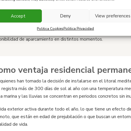
Accept
Deny
View preferences
ísticas pueden presentar mayor movimiento y ruido en temporada
Politica Cookies
Politica Privacidad
sitar la zona en distintas épocas del año y valorar la distancia re
ponibilidad de aparcamiento en distintos momentos.
como ventaja residencial perman
 quienes han tomado la decisión de instalarse en el litoral medi
l registra más de 300 días de sol al año con una temperatura med
 marina y las lluvias se concentran en periodos concretos sin inu
da exterior activa durante todo el año, lo que tiene un efecto d
remoto, que están en edad de prejubilación o que buscan un entorn
alidad de vida.