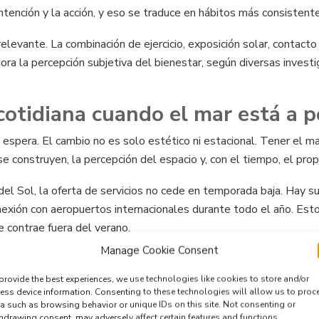
 intención y la acción, y eso se traduce en hábitos más consistent
levante. La combinación de ejercicio, exposición solar, contacto
ejora la percepción subjetiva del bienestar, según diversas invest
cotidiana cuando el mar está a 
spera. El cambio no es solo estético ni estacional. Tener el mar
se construyen, la percepción del espacio y, con el tiempo, el prop
el Sol, la oferta de servicios no cede en temporada baja. Hay s
onexión con aeropuertos internacionales durante todo el año. Est
 contrae fuera del verano.
Manage Cookie Consent
 Las ciudades costeras mediterráneas tienen una vida exterior muy
tural durante buena parte del año. Para personas que vienen de 
provide the best experiences, we use technologies like cookies to store and/or
ess device information. Consenting to these technologies will allow us to proc
a such as browsing behavior or unique IDs on this site. Not consenting or
hdrawing consent, may adversely affect certain features and functions.