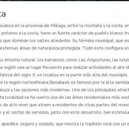
ta
caliza en la provincia de Málaga, entre la montaña y la costa, e
óximo a la costa, tiene un fuerte carácter de pueblo blanco tra
s que dominan los valles alrededor. Su término municipal, que e
o extensas áreas de naturaleza protegida. Todo esto configura un 
entorno natural: los barrancos, como Las Angosturas, las rutas 
 región sea un lugar frecuente para realizar actividades al aire
aleza del siglo X, se localiza en la parte más alta del municipi
de la región norteafricana.Benahavís es famoso por la alta canti
aluza y las opciones más modernas. Uno de los principales atracti
ta localidad se ha vuelto una de las áreas residenciales más excl
e alto nivel que atraen a residentes de otras partes del mundo 
o y el sector de servicios, junto con este desarrollo, han estimul
pacible, seguro y cuidado, que mezcla la tradición rural con un 