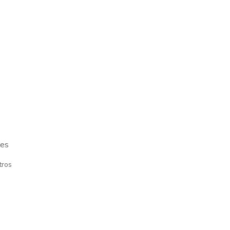
.es
tros