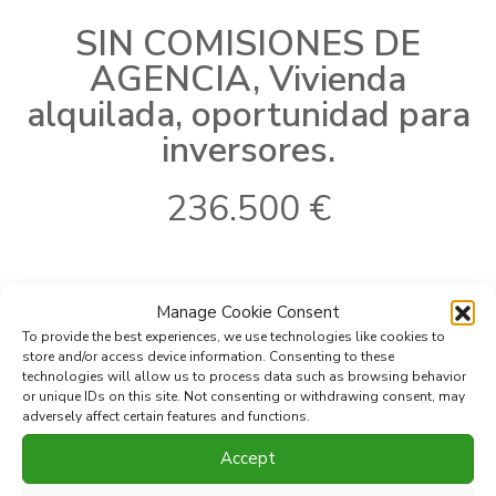
SIN COMISIONES DE
AGENCIA, Vivienda
alquilada, oportunidad para
inversores.
236.500 €
Ref:
KLA026004515
Area:
S. Pedro Centro
Manage Cookie Consent
Localidad:
San Pedro de
Tipo:
Apartamento
To provide the best experiences, we use technologies like cookies to
2
Alcantara
Construido:
83 m
store and/or access device information. Consenting to these
technologies will allow us to process data such as browsing behavior
or unique IDs on this site. Not consenting or withdrawing consent, may
adversely affect certain features and functions.
Imprimir PDF
Favorito
Accept
Compartir esta propiedad con