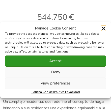
544.750 €
Manage Cookie Consent
To provide the best experiences, we use technologies like cookies to
store and/or access device information. Consenting to these
Ref:
LK-44A
Dormitorios:
3
technologies will allow us to process data such as browsing behavior
Localidad:
Mijas Costa
Baños:
2
or unique IDs on this site. Not consenting or withdrawing consent, may
2
Area:
Las Lagunas
Construido:
97 m
adversely affect certain features and functions.
2
Tipo:
Apartamento
Terraza:
22 m
Accept
Imprimir PDF
Favorito
Deny
View preferences
Compartir esta propiedad con
Politica Cookies
Politica Privacidad
Un complejo residencial que redefine el concepto de hogar,
brindando a sus residentes una experiencia equiparable a la