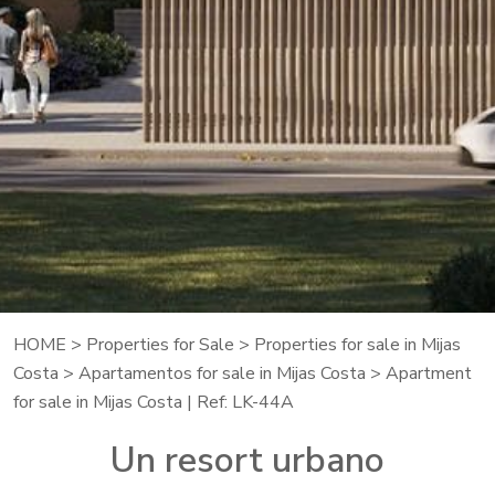
HOME
>
Properties for Sale
>
Properties for sale in Mijas
Costa
>
Apartamentos for sale in Mijas Costa
> Apartment
for sale in Mijas Costa | Ref: LK-44A
Un resort urbano