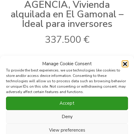
AGENCIA, Vivienda
alquilada en El Gamonal –
Ideal para inversores
337.500 €
Manage Cookie Consent
Ref:
KLA02600241
Tipo:
Apartamento
To provide the best experiences, we use technologies like cookies to
Localidad:
San Pedro de
Dormitorios:
2
store and/or access device information. Consenting to these
Alcantara
Baños:
2
technologies will allow us to process data such as browsing behavior
2
Area:
El Gamonal
Construido:
94 m
or unique IDs on this site. Not consenting or withdrawing consent, may
adversely affect certain features and functions.
Accept
Imprimir PDF
Favorito
Deny
Compartir esta propiedad con
View preferences