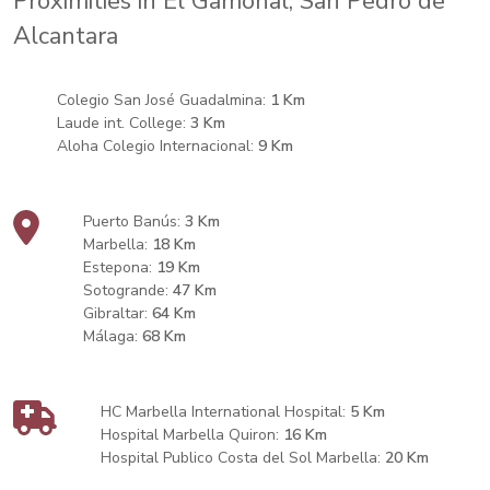
Proximities in El Gamonal, San Pedro de
Alcantara
Colegio San José Guadalmina:
1 Km
Laude int. College:
3 Km
Aloha Colegio Internacional:
9 Km
Puerto Banús:
3 Km
Marbella:
18 Km
Estepona:
19 Km
Sotogrande:
47 Km
Gibraltar:
64 Km
Málaga:
68 Km
HC Marbella International Hospital:
5 Km
Hospital Marbella Quiron:
16 Km
Hospital Publico Costa del Sol Marbella:
20 Km