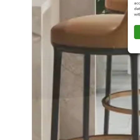
acc
dat
wit