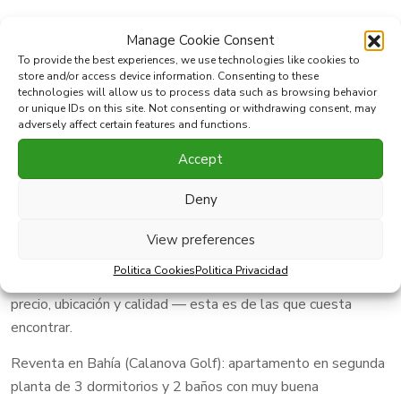
Manage Cookie Consent
Ref:
931-00022P
Dormitorios:
3
To provide the best experiences, we use technologies like cookies to
Localidad:
Mijas Costa
Baños:
2
store and/or access device information. Consenting to these
2
Area:
Cala de Mijas
Construido:
106 m
technologies will allow us to process data such as browsing behavior
2
Tipo:
Apartamento
Terraza:
18 m
or unique IDs on this site. Not consenting or withdrawing consent, may
adversely affect certain features and functions.
Accept
Imprimir PDF
Favorito
Deny
Compartir esta propiedad con
View preferences
Politica Cookies
Politica Privacidad
Si estás buscando una vivienda equilibrada de verdad — en
precio, ubicación y calidad — esta es de las que cuesta
encontrar.
Reventa en Bahía (Calanova Golf): apartamento en segunda
planta de 3 dormitorios y 2 baños con muy buena