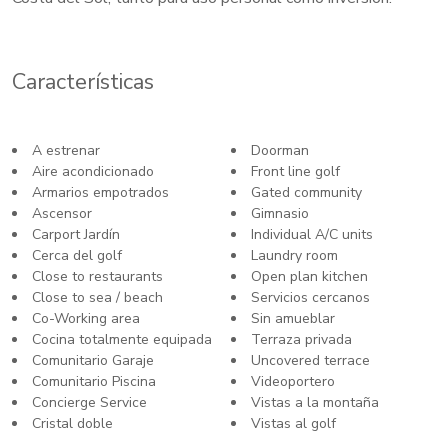
Características
A estrenar
Doorman
Aire acondicionado
Front line golf
Armarios empotrados
Gated community
Ascensor
Gimnasio
Carport Jardín
Individual A/C units
Cerca del golf
Laundry room
Close to restaurants
Open plan kitchen
Close to sea / beach
Servicios cercanos
Co-Working area
Sin amueblar
Cocina totalmente equipada
Terraza privada
Comunitario Garaje
Uncovered terrace
Comunitario Piscina
Videoportero
Concierge Service
Vistas a la montaña
Cristal doble
Vistas al golf