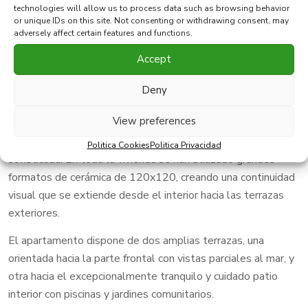
Compartir esta propiedad con
technologies will allow us to process data such as browsing behavior
or unique IDs on this site. Not consenting or withdrawing consent, may
adversely affect certain features and functions.
Presentamos esta exclusiva propiedad de 3 dormitorios y 2
Accept
baños, completamente renovada en 2025 utilizando
materiales de primera calidad y con un diseño moderno y
Deny
atemporal.
View preferences
Las baños están realizados íntegramente en microcemento,
con grifería empotrada que aporta una estética limpia y
Politica Cookies
Politica Privacidad
sofisticada. En toda la vivienda se han utilizado grandes
formatos de cerámica de 120x120, creando una continuidad
visual que se extiende desde el interior hacia las terrazas
exteriores.
El apartamento dispone de dos amplias terrazas, una
orientada hacia la parte frontal con vistas parciales al mar, y
otra hacia el excepcionalmente tranquilo y cuidado patio
interior con piscinas y jardines comunitarios.