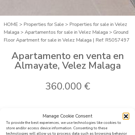
HOME
>
Properties for Sale
>
Properties for sale in Velez
Malaga
>
Apartamentos for sale in Velez Malaga
> Ground
Floor Apartment for sale in Velez Malaga | Ref: R5057497
Apartamento en venta en
Almayate, Velez Malaga
360.000 €
Ref:
R5057497
Dormitorios:
2
Manage Cookie Consent
Localidad:
Velez Malaga
Baños:
1
To provide the best experiences, we use technologies like cookies to
2
Area:
Almayate
Construido:
60 m
store and/or access device information. Consenting to these
2
Tipo:
Apartamento
Terraza:
29 m
technologies will allow us to process data such as browsing behavior