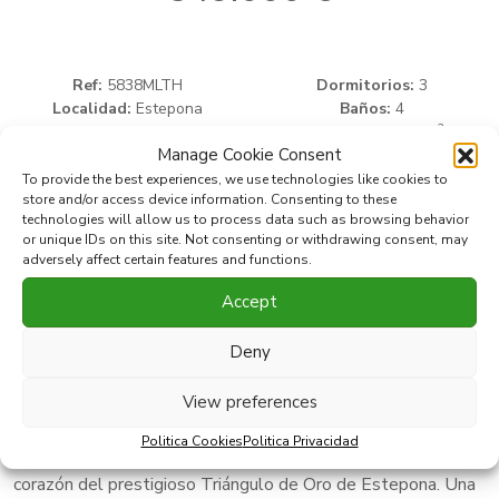
Ref:
5838MLTH
Dormitorios:
3
Localidad:
Estepona
Baños:
4
2
Area:
Agra Residencial
Construido:
211 m
2
Manage Cookie Consent
Tipo:
Adosada
Terraza:
76 m
To provide the best experiences, we use technologies like cookies to
store and/or access device information. Consenting to these
technologies will allow us to process data such as browsing behavior
Imprimir PDF
Favorito
or unique IDs on this site. Not consenting or withdrawing consent, may
adversely affect certain features and functions.
Compartir esta propiedad con
Accept
Deny
Elegante casa adosada de tres dormitorios situada en la
comunidad cerrada de Agra Residencial, un encantador
View preferences
complejo de estilo mediterráneo de 47 amplias casas
Politica Cookies
Politica Privacidad
situadas junto al Campanario Golf & Country Club, en el
corazón del prestigioso Triángulo de Oro de Estepona. Una